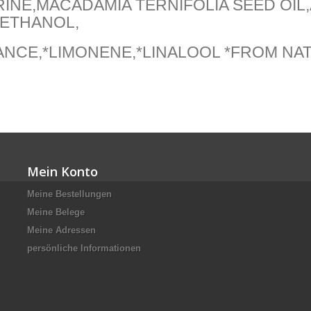
INE,MACADAMIA TERNIFOLIA SEED OIL
ETHANOL,
CE,*LIMONENE,*LINALOOL *FROM NATU
Mein Konto
Meine Bestellungen
Meine Belege
Meine Adressen
persönliche Informationen