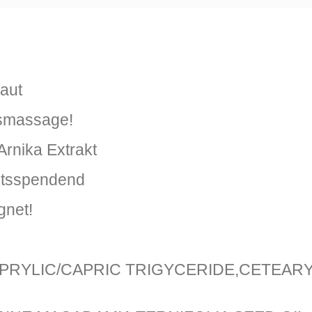
Haut
ssmassage!
Arnika Extrakt
eitsspendend
gnet!
CAPRYLIC/CAPRIC TRIGYCERIDE,CETEA